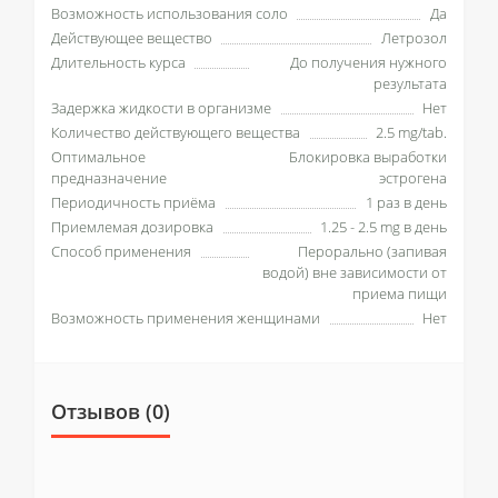
Возможность использования соло
Да
Действующее вещество
Летрозол
Длительность курса
До получения нужного
результата
Задержка жидкости в организме
Нет
Количество действующего вещества
2.5 mg/tab.
Оптимальное
Блокировка выработки
предназначение
эстрогена
Периодичность приёма
1 раз в день
Приемлемая дозировка
1.25 - 2.5 mg в день
Способ применения
Перорально (запивая
водой) вне зависимости от
приема пищи
Возможность применения женщинами
Нет
Отзывов (0)